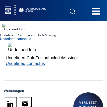
Hauptnavigation
Undefined:ColdFusionIncludeMissing
Startseite
Undefined:contactus
Undefined:ColdFusionIncludeMissing
Undefined:contactus
Das Technologieland
Publikationen
Kontakt
Weitersagen