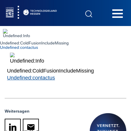
Hauptnavigation
Undefined:ColdFusionIncludeMissing
Startseite
Undefined:contactus
Undefined:ColdFusionIncludeMissing
Undefined:contactus
Das Technologieland
Publikationen
Kontakt
Weitersagen