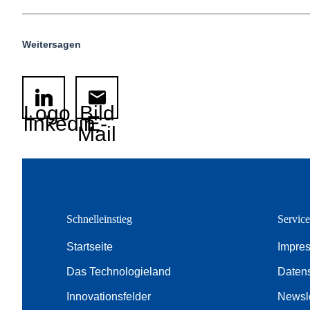
Weitersagen
Logo
Bild
linkedin
E-
Mail
Schnelleinstieg
Servic
Startseite
Impre
Das Technologieland
Daten
Innovationsfelder
Newsle