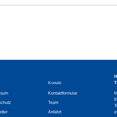
H
e
Kontakt
T
ssum
Kontaktformular
M
6
schutz
Team
T
tter
Anfahrt
i