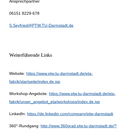
Ansprechpartner
06151 8229-678
S.Seyfried@PTW.TU-Darmstadt.de
Weiterführende Links
Website:
https://www.ptw.tu-darmstadt.de/eta-
fabrik/startseite/index.de.jsp
Workshop-Angebote:
https://www.ptw.tu-darmstadt.de/eta-
fabrik/unser_angebot_eta/workshops/index.de.jsp
LinkedIn:
https://de.linkedin.com/company/ptw-darmstadt
360°-Rundgang:
http://www.360grad.ptw.tu-darmstadt.de/?