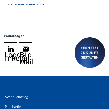
startscene=scene_s0025
Weitersagen
Logo
Bild
linkedin
E-
Mail
Schnelleinstieg
Startseite