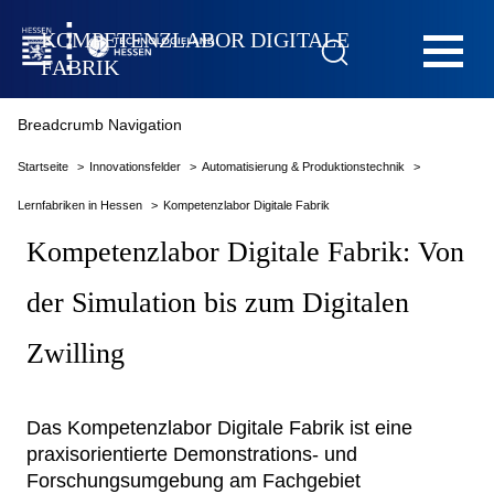
Hauptnavigation
KOMPETENZLABOR DIGITALE
FABRIK
Breadcrumb Navigation
Startseite
Startseite
Innovationsfelder
Automatisierung & Produktionstechnik
Lernfabriken in Hessen
Kompetenzlabor Digitale Fabrik
Kompetenzlabor Digitale Fabrik:
Von
der Simulation bis zum Digitalen
Das Technologieland
Zwilling
Innovationsfelder
Das Kompetenzlabor Digitale Fabrik ist eine
Beratung & Förderung
praxisorientierte Demonstrations- und
Forschungsumgebung am Fachgebiet