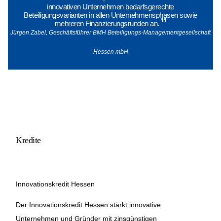
innovativen Unternehmen bedarfsgerechte
Beteiligungsvarianten in allen Unternehmensphasen sowie
© BMH GmbH
”
mehreren Finanzierungsrunden an.
Jürgen Zabel, Geschäftsführer BMH Beteiligungs-Managementgesellschaft
Hessen mbH
Kredite
Innovationskredit Hessen
Der Innovationskredit Hessen stärkt innovative
Unternehmen und Gründer mit zinsgünstigen