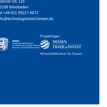
ainzer Str. 118
5189 Wiesbaden
el +49 611 95017-8672
nfo@technologieland-hessen.de
Projektträger: