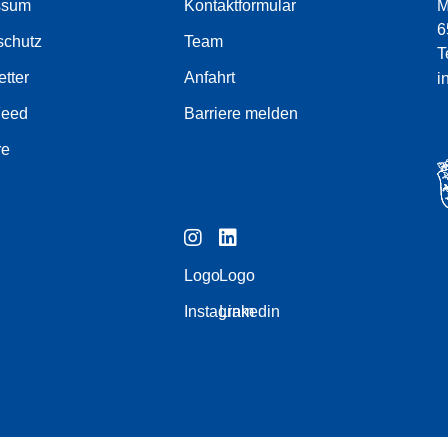
ssum
Kontaktformular
M
6
schutz
Team
T
tter
Anfahrt
i
Feed
Barriere melden
re
Logo
Logo
Instagram
Linkedin