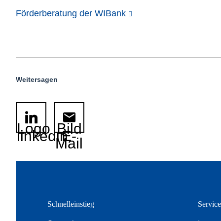
Förderberatung der WIBank
Weitersagen
Logo
Bild
linkedin
E-
Mail
Schnelleinstieg
Servic