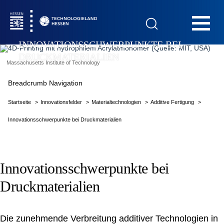
Hauptnavigation
INNOVATIONSSCHWERPUNKTE BEI
DRUCKMATERIALIEN
Massachusetts Institute of Technology
Startseite
Breadcrumb Navigation
Startseite
Innovationsfelder
Materialtechnologien
Additive Fertigung
Innovationsschwerpunkte bei Druckmaterialien
Das Technologieland
Innovationsschwerpunkte bei
Innovationsfelder
Druckmaterialien
Beratung & Förderung
Die zunehmende Verbreitung additiver Technologien in