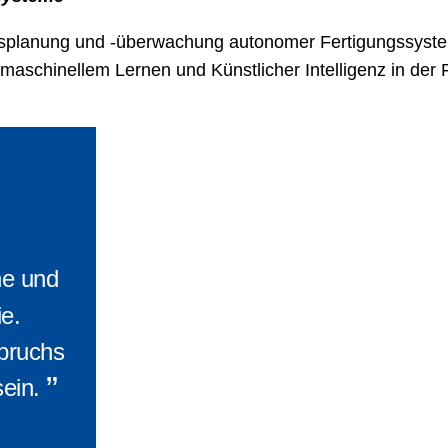
splanung und -überwachung autonomer Fertigungssystem
aschinellem Lernen und Künstlicher Intelligenz in der 
ne und
e.
bruchs
”
sein.