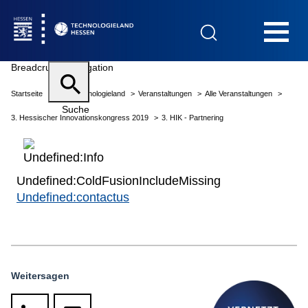
Hauptnavigation
Breadcrumb Navigation
Startseite
Das Technologieland
Veranstaltungen
Alle Veranstaltungen
Startseite
Suche
3. Hessischer Innovationskongress 2019
3. HIK - Partnering
Undefined:ColdFusionIncludeMissing
Das Technologieland
Undefined:contactus
Publikationen
Kontakt
Weitersagen