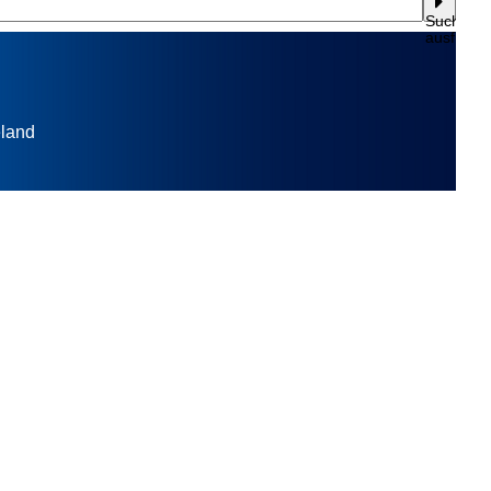
Suche
ausführe
land
g