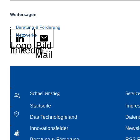
Automatisierung & Produktionstechnik
Weitersagen
Beratung & Förderung
Netzwerke
Logo
Bild
linkedin
E-
Mail
Schnelleinstieg
Servic
Startseite
Impre
Das Technologieland
Daten
Innovationsfelder
Newsle
Beratung & Förderung
RSS 