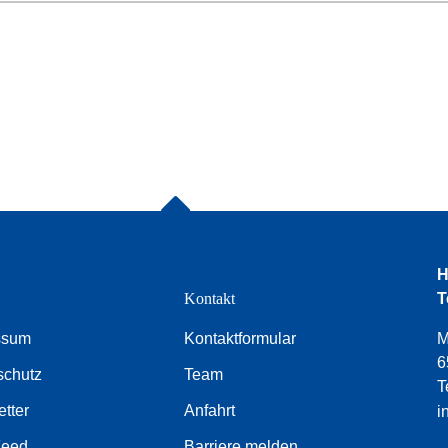
H
e
Kontakt
T
ssum
Kontaktformular
M
6
schutz
Team
T
tter
Anfahrt
i
Feed
Barriere melden