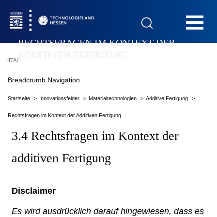
Hauptnavigation
RECHTSFRAGEN IM KONTEXT DER
ADDITIVEN FERTIGUNG
HTAI
Startseite
Breadcrumb Navigation
Startseite
Innovationsfelder
Materialtechnologien
Additive Fertigung
Rechtsfragen im Kontext der Additiven Fertigung
Das Technologieland
3.4 Rechtsfragen im Kontext der
additiven Fertigung
Innovationsfelder
Disclaimer
Beratung & Förderung
Es wird ausdrücklich darauf hingewiesen, dass es