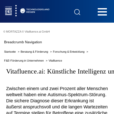
Hauptnavigation
© MORTAZZA © Vitafluence.ai GmbH
Startseite
Breadcrumb Navigation
Startseite
Beratung & Förderung
Forschung & Entwicklung
F&E-Förderung in Unternehmen
Vitafluence
Das Technologieland
Vitafluence.ai: Künstliche Intelligenz 
Innovationsfelder
Zwischen einem und zwei Prozent aller Menschen
weltweit haben eine Autismus-Spektrum-Störung.
Die sichere Diagnose dieser Erkrankung ist
Beratung & Förderung
äußerst anspruchsvoll und die langen Wartezeiten
auf Termine stellen für Betroffene eine zusätzliche