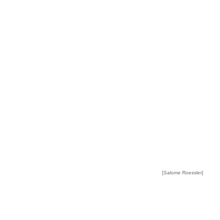
[Salome Roessler]