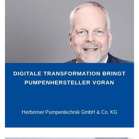
Bereits seit rund 25 Jahren beschäftigt
sich die Herborner Pumpentechnik
GmbH & Co.KG mit dem Thema
Digitalisierung, über 400 noch immer
genutzte Programme wurden in dieser
Zeit im Unternehmen selbst
geschrieben. Vier spezielle Software-
Lösungen zeigen, wie sich
produktionsrelevante Prozesse immer
DIGITALE TRANSFORMATION BRINGT
weiter optimieren lassen.
PUMPENHERSTELLER VORAN
PDF-Download
Herborner Pumpentechnik GmbH & Co. KG