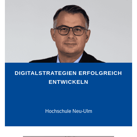
Eine Digitalstrategie kann helfen,
Digitalisierungsvorhaben ganzheitlich auf
das Unternehmen auszurichten und
neue Chancen zu erkennen. Professor
Dr. Daniel Schallmo, Hochschule Neu-
Ulm, entwickelte eine praxisbasierte
Methode, wie Unternehmen eine solche
Strategie strukturiert und zielgerichtet
entwickeln können.
DIGITALSTRATEGIEN ERFOLGREICH
ENTWICKELN
PDF-Download
Hochschule Neu-Ulm