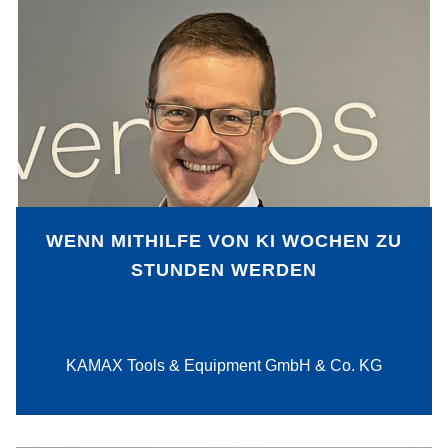
Mit Product Lifecycle Management
(PLM)-Software, einem hohen
Automatisierungsgrad der Fertigung und
KI setzte die KAMAX Tools & Equipment
GmbH & Co. KG die End-to-End-
Digitalisierung für das Produkt
„Schraube“ erfolgreich um. Dabei
wurden verschiedene Potenziale
gehoben und Zeit und Arbeitsschritte
WENN MITHILFE VON KI WOCHEN ZU
eingespart.
STUNDEN WERDEN
PDF-Download
KAMAX Tools & Equipment GmbH & Co. KG