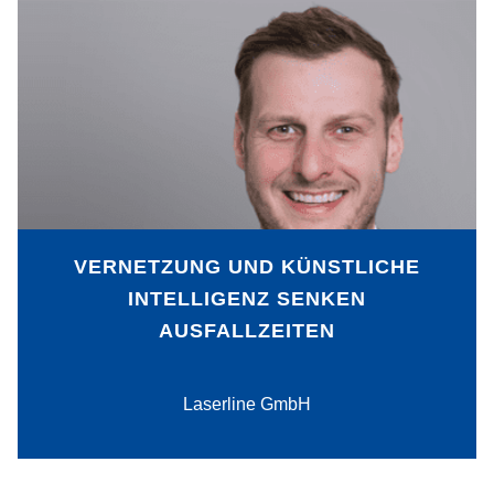
Um die wachsenden Anforderungen aus
der Industrie zu erfüllen, ermöglicht die
Laserline GmbH die digitale Integration
ihrer Lasersysteme in die Produktions-
Software ihrer Kundschaft. Durch
Auswertung großer Mengen nun
verfügbarer Detaildaten mittels
Künstlicher Intelligenz (KI) lassen sich
unter anderem Wartungszeitpunkte und
VERNETZUNG UND KÜNSTLICHE
Laserverfügbarkeit optimieren.
INTELLIGENZ SENKEN
AUSFALLZEITEN
PDF-Download
Laserline GmbH