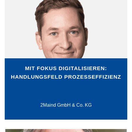
Für den Einstieg in die Digitalisierung
können sich Unternehmen zunächst auf
ein strate-gisches Handlungsfeld
konzentrieren und dort strukturiert nach
Ansätzen suchen. Für das
Handlungsfeld Prozesseffizienz hat sich
die Wertstrommethode 4.0 bewährt.
MIT FOKUS DIGITALISIEREN:
HANDLUNGSFELD PROZESSEFFIZIENZ
PDF-Download
2Maind GmbH & Co. KG