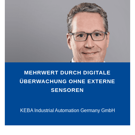
Zustandsbasierte Wartung senkt Ausfall-,
Wartungs- und Ersatzteilkosten in der
Produktion. Notwendig dafür ist die
digitale Erfassung und Auswertung von
Messdaten in den Maschinen und
Anlagen. Eine neue Lösung der KEBA
Group AG für Antriebsstränge kommt
ohne externe Sensoren aus und
erleichtert so die Einführung digitaler
MEHRWERT DURCH DIGITALE
Überwachung.
ÜBERWACHUNG OHNE EXTERNE
SENSOREN
PDF-Download
KEBA Industrial Automation Germany GmbH