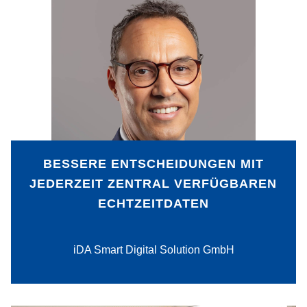
Die iDA Smart Digital Solution GmbH
optimiert den Workflow und die
Geschäftsprozesse von Unternehmen.
Echtzeit-Transparenz ermöglicht bessere
Entscheidungen und einen erweiterten
Service für die Kundschaft. Wie dies
funktionieren kann, zeigt iDA bei einem
Telekommunikationsanbieter. Vorher
intern an verschiedenen Orten
BESSERE ENTSCHEIDUNGEN MIT
gespeicherte Daten sind nun über eine
JEDERZEIT ZENTRAL VERFÜGBAREN
zentrale Plattform jederzeit abrufbar.
ECHTZEITDATEN
PDF-Download
iDA Smart Digital Solution GmbH