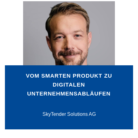
Mit der Vision, im Flugbetrieb
Cateringmüll und CO2-Ausstoß zu
verringern, ist die SkyTender Solutions
AG (STS) gestartet und hat einen
Getränke-Trolley entwickelt, der nicht nur
zur Vermeidung von Emissionen
beiträgt, sondern auch Catering-
Verbräuche erfasst und so die
Bedarfsplanung erleichtert.
VOM SMARTEN PRODUKT ZU
DIGITALEN
UNTERNEHMENSABLÄUFEN
PDF-Download
SkyTender Solutions AG