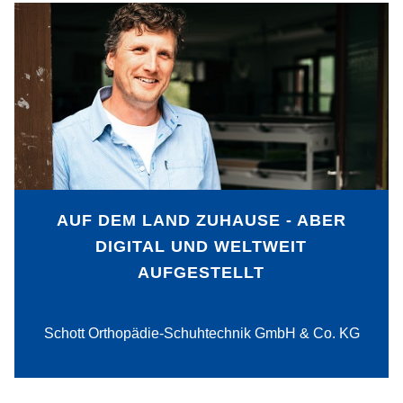
Ein ganzheitliches Verständnis für
Digitalisierung macht die Schott
Orthopädie- Schuhtechnik GmbH & Co
KG sowohl im Bereich der Herstellung
ihrer Produkte wie auch im Vertrieb zu
einem hervorragend aufgestellten
Unternehmen.
AUF DEM LAND ZUHAUSE - ABER
DIGITAL UND WELTWEIT
AUFGESTELLT
PDF-Download
Schott Orthopädie-Schuhtechnik GmbH & Co. KG