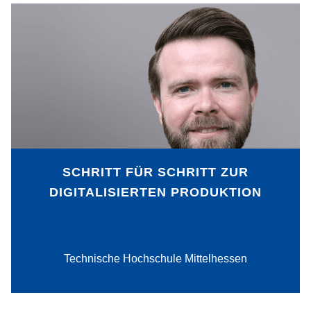
Viele Betriebe möchten ihre Produktion
digitalisieren, um wettbewerbsfähig zu
bleiben und ihre Gewinne zu
maximieren. Der Idealfall ist eine Smart
Factory, die selbstregulierend und
weitestgehend automatisiert arbeiten
kann. Realisieren lässt sie sich durch die
schrittweise digitale Vernetzung von
Prozessen, Maschinen und Menschen.
SCHRITT FÜR SCHRITT ZUR
DIGITALISIERTEN PRODUKTION
PDF-Download
Technische Hochschule Mittelhessen