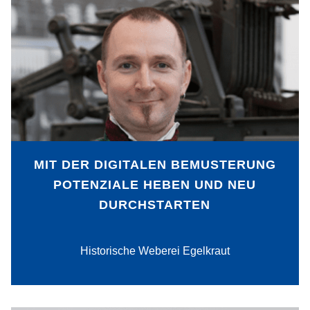
Entgegen dem schnelllebigen und oft
nicht nachhaltigen Massenmarkt im
Bereich der Webstoffe gelingt der
Historischen Weberei Egelkraut die
Transformation zu einer digital
aufgestellten Spezialanbieterin.
MIT DER DIGITALEN BEMUSTERUNG
POTENZIALE HEBEN UND NEU
DURCHSTARTEN
PDF-Download
Historische Weberei Egelkraut