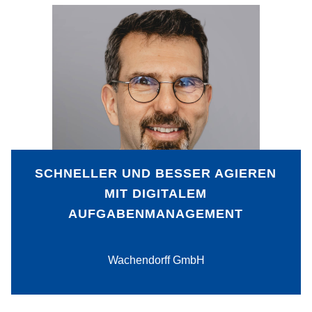
Ursprünglich störte sich der
Geschäftsführer der Wachendorff GmbH
nur an den vielen Tabellenblättern im
Rahmen der Protokollierung von
Meetings. Inzwischen hat das
Unternehmen mit einem digitalen
Aufgabenmanagementsystem seine
interne Zusammenarbeit revolutioniert
und kann sich erheblich schneller und
SCHNELLER UND BESSER AGIEREN
besser auf Veränderungen einstellen.
MIT DIGITALEM
AUFGABENMANAGEMENT
PDF-Download
Wachendorff GmbH