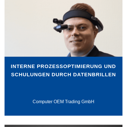
Ein immer komplexeres Arbeitsumfeld
führte bei der Computer OEM Trading
GmbH zu der Frage, wie das
Onboarding neuer Beschäftigter
effizienter und wertschätzender gestaltet
werden kann. Die Lösung fand das
Unternehmen in der Nutzung von
Datenbrillen und audiovisuell
aufbereiteten Schulungsinformationen.
INTERNE PROZESSOPTIMIERUNG UND
SCHULUNGEN DURCH DATENBRILLEN
PDF-Download
Computer OEM Trading GmbH