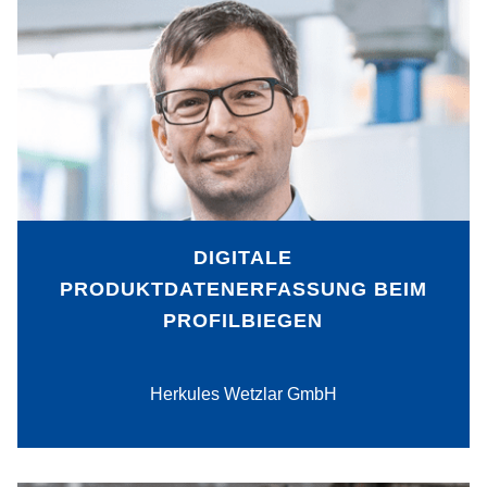
Dank der Entwicklung eines mobilen,
digitalen Messgeräts misst die Herkules
Wetzlar GmbH nicht nur präziser,
sondern auch deutlich schneller. Die
Zeitersparnis liegt bei bis zu 70 Prozent.
Das mobile Messgerät ist der
Ausgangspunkt für die langfristige
Entwicklung von Herkules Wetzlar in
Richtung Industrie 4.0.
DIGITALE
PRODUKTDATENERFASSUNG BEIM
PROFILBIEGEN
PDF-Download
Herkules Wetzlar GmbH