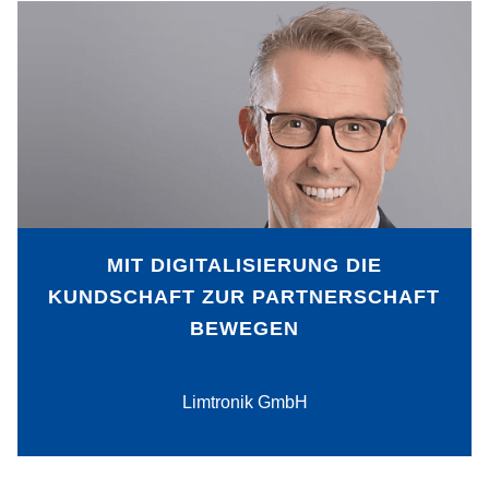
Wie kann die Digitalisierung dazu
beitragen, dass Kundschaft und
Dienstleister noch enger mit dem
eigenen Unternehmen
zusammenwachsen? Limtronik hat
hierfür die Produktion als zentralen
Ansatzpunkt definiert. So entsteht eine
Prozesskette, die allen Beteiligten nützt.
MIT DIGITALISIERUNG DIE
KUNDSCHAFT ZUR PARTNERSCHAFT
BEWEGEN
PDF-Download
Limtronik GmbH