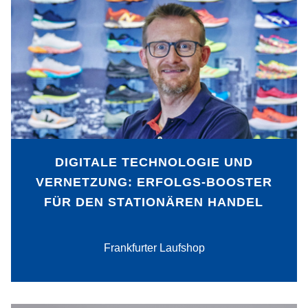
Das große Potenzial des Einzelhandels
besteht darin, ein Ort des Erlebnisses zu
sein. Mit dieser Vision und den
umfangreichen digitalen Services zeigt
der Frankfurter Laufshop, wie eine
Abgrenzung zum reinen Online-Handel
möglich und erfolgreich wird.
DIGITALE TECHNOLOGIE UND
VERNETZUNG: ERFOLGS-BOOSTER
FÜR DEN STATIONÄREN HANDEL
PDF-Download
Frankfurter Laufshop