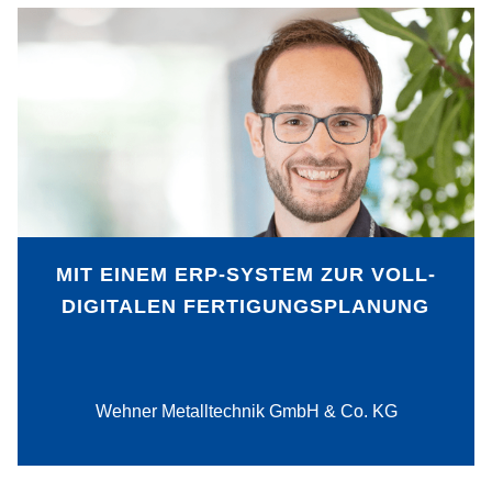
Stetiges Wachstum, komplexere
Arbeitsschritte bei der Verarbeitung von
Metall sowie zunehmend individuelle
Anfragen in kleinen Stückzahlen haben
bei der Wehner Metalltechnik GmbH &
Co. KG dazu geführt, dass eine
manuelle Fertigungsplanung nicht mehr
zukunftsfähig gewesen wäre. Die
Einführung eines ERP-Systems
MIT EINEM ERP-SYSTEM ZUR VOLL-
ermöglicht heute eine digitale und damit
DIGITALEN FERTIGUNGSPLANUNG
effiziente Fertigungsplanung.
PDF-Download
Wehner Metalltechnik GmbH & Co. KG