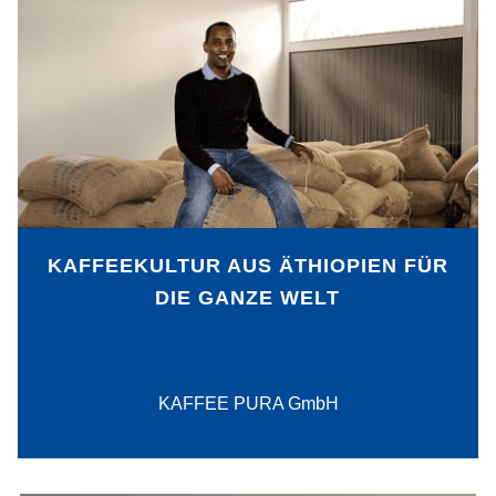
Digitale Business Intelligence ermöglicht
es der KAFFEE PURA GmbH die
Kaffeekultur aus den Hochregionen des
Ursprungslands Äthiopien über
digitalisierte Prozesse und
Vertriebswege nach Deutschland zu
holen und dabei sozial zu agieren.
KAFFEEKULTUR AUS ÄTHIOPIEN FÜR
DIE GANZE WELT
PDF-Download
KAFFEE PURA GmbH