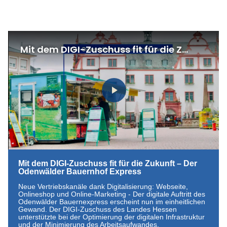
Mit dem DIGI-Zuschuss fit für die Zukunft – Der
Odenwälder Bauernhof Express
Neue Vertriebskanäle dank Digitalisierung: Webseite,
Onlineshop und Online-Marketing - Der digitale Auftritt des
Odenwälder Bauernexpress erscheint nun im einheitlichen
Gewand. Der DIGI-Zuschuss des Landes Hessen
unterstützte bei der Optimierung der digitalen Infrastruktur
und der Minimierung des Arbeitsaufwandes.