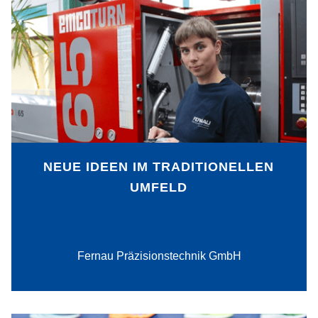
Die schrittweise Digitalisierung von
Arbeits- und Produktionsabläufen macht
die familiengeführte Fernau
Präzisionstechnik GmbH zu einem
zukunftsfähigen Unternehmen, das
seinen Kunden intelligente Lösungen im
Bereich der Zerspanungstechnik
anbietet.
NEUE IDEEN IM TRADITIONELLEN
UMFELD
PDF-Download
Fernau Präzisionstechnik GmbH