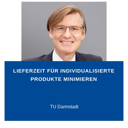
Kurze Lieferzeiten können
wettbewerbsentscheidend sein. Dafür
notwendig sind effiziente, standardisierte
Prozesse. Doch wie lassen sich diese
Prozesse bei individuellen Produkten
realisieren? Die Lösung liegt in der
Fokussierung auf Produktmerkmale, die
über Standardprozesse lösbar sind, und
der weitgehenden Digitalisierung und
LIEFERZEIT FÜR INDIVIDUALISIERTE
Automatisierung aller anfallenden
PRODUKTE MINIMIEREN
Prozesse.
PDF-Download
TU Darmstadt