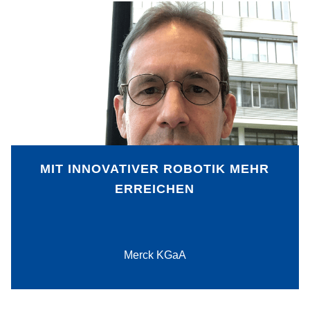
Bereits 1976 führte Merck den Vorläufer
eines autonom fahrenden
Transportfahrzeugs ein. Heute sind
zahlreiche Roboterlösungen in ganz
verschiedenen Bereichen des
Unternehmens im Einsatz. Sie steigern
die Effizienz und Zuverlässigkeit von
Prozessen, entlasten Menschen und
erhöhen die Sicherheit am Arbeitsplatz.
MIT INNOVATIVER ROBOTIK MEHR
ERREICHEN
PDF-Download
Merck KGaA