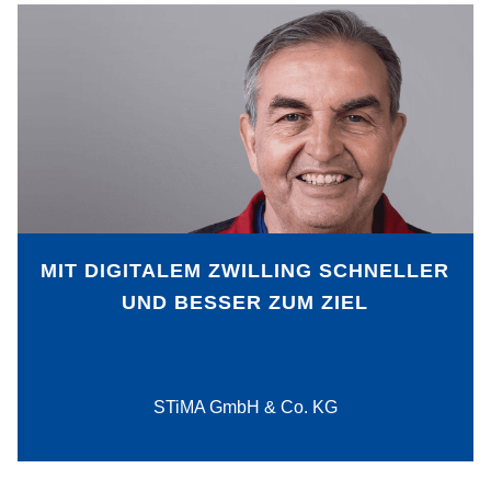
Wie kann die Konstruktion
automatisierter Anlagen von der Planung
bis zur Inbetriebnahme stärker
automatisiert werden – und somit auch
bei kleinen Stückzahlen effizient und
kostengünstig gestaltet werden? Diese
Herausforderung hat die STiMA GmbH &
Co. KG mit dem Digitalen Zwilling gelöst.
MIT DIGITALEM ZWILLING SCHNELLER
UND BESSER ZUM ZIEL
PDF-Download
STiMA GmbH & Co. KG