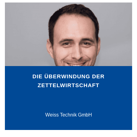
Mit einem digitalen Assistenzsystem hat
die Firma Weiss Technik ihren Einstieg
in die digitale Transformation gemeistert.
Dank Unterstützung von außen hat sie
eine Grundlage dafür geschaffen,
Informationsflüsse
abteilungsübergreifend besser
miteinander zu verzahnen und den Weg
in die papierlose Produktion zu ebnen.
DIE ÜBERWINDUNG DER
ZETTELWIRTSCHAFT
PDF-Download
Weiss Technik GmbH