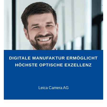
Durch das Einbinden von
Hochtechnologie hat die Leica Camera
AG, Premiumhersteller von Kameras,
Objektiven und Sportoptikprodukten, ihre
Manufaktur sukzessive digitalisiert, ohne
die Vorteile der manuellen Fertigung
aufzugeben.
DIGITALE MANUFAKTUR ERMÖGLICHT
HÖCHSTE OPTISCHE EXZELLENZ
PDF-Download
Leica Camera AG