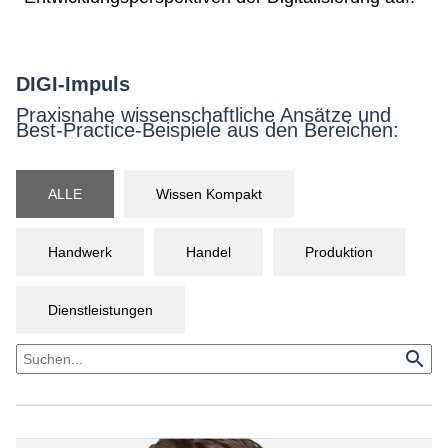
Netzwerke
DIGI-Impuls
Praxisnahe wissenschaftliche Ansätze und
Best-Practice-Beispiele aus den Bereichen:
ALLE
Wissen Kompakt
Handwerk
Handel
Produktion
Dienstleistungen
search