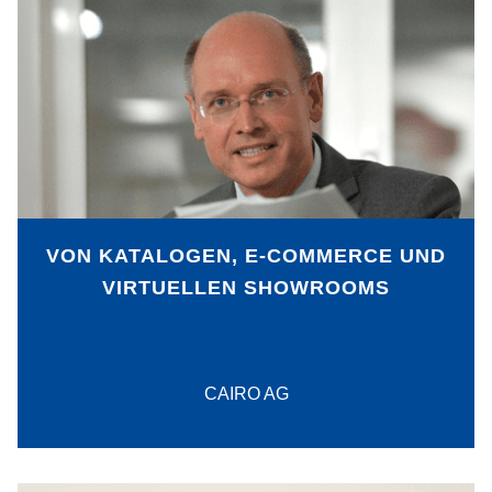
Durch die Nutzung einer neuen und
innovativen Technologie entwickelte die
CAIRO AG in kurzer Zeit Ihre neuen,
virtuell begehbaren Designstores und
schafft so ein preisgekröntes Online-
Erlebnis für Kunden.
VON KATALOGEN, E-COMMERCE UND
VIRTUELLEN SHOWROOMS
PDF-Download
CAIRO AG