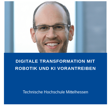
Robotik und KI werden von
produzierenden Unternehmen bereits
eingesetzt – meist als
Einzelanwendungen, die isoliert
voneinander arbeiten. Eine Verknüpfung
der beiden Technologien und eine
Vernetzung mit den umgebenden
Systemen eröffnet ein viel größeres
Potenzial und ermöglicht die
DIGITALE TRANSFORMATION MIT
Weiterentwicklung zur Smart Factory.
ROBOTIK UND KI VORANTREIBEN
PDF-Download
Technische Hochschule Mittelhessen