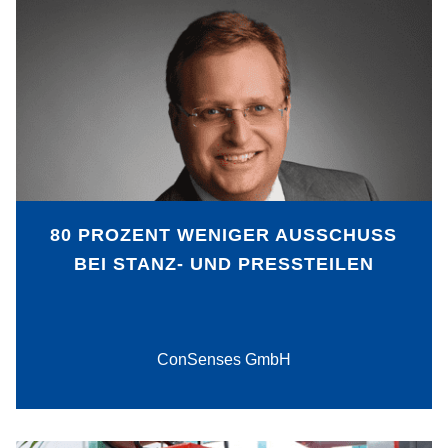
Mit vernetzten Sensoren und
entsprechender Software bietet die
ConSenses GmbH auch für
jahrzehntealte Press- und
Stanzmaschinen Einblicke in
maschineninterne Abläufe und
Belastungen. So können
Maschineneinstellungen verbessert und
Fehlerquellen identifiziert und behoben
80 PROZENT WENIGER AUSSCHUSS
werden.
BEI STANZ- UND PRESSTEILEN
PDF-Download
ConSenses GmbH