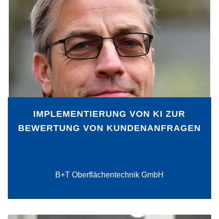
Die B+T Oberflächentechnik GmbH hat
bereits einen hohen Digitalisierungsgrad
erreicht und verfügt über große
Datenmengen. Daher stellte sich die
Frage, wie KI genutzt werden kann, um
diese Fülle an Daten effizient zu
analysieren und zu strukturieren. Im
Fokus standen dabei die täglich
eingehenden Kundenanfragen.
IMPLEMENTIERUNG VON KI ZUR
BEWERTUNG VON KUNDENANFRAGEN
PDF-Download
B+T Oberflächentechnik GmbH