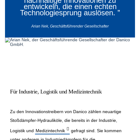
nachhaltige Innovationen zu
entwickeln, die einen echten
Technologiesprung auslösen.
”
© Andreas Reeg Photography, Danico
GmbH
Arian Nek, Geschäftsführender Gesellschafter
Für Industrie, Logistik und Medizintechnik
Zu den Innovationstreibern von Danico zählen neuartige
Stoßdämpfer-Hydrauliköle, die bereits in der Industrie,
Logistik und
Medizintechnik
gefragt sind. Sie kommen
unter anderem in Industriedämpfern für die