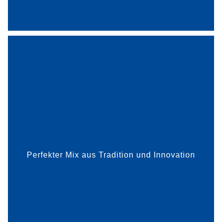
mehr dazu
Mit Efeu und Isländisch Moos gegen Husten und
Halsschmerzen, mit Fischöl gegen
Konzentrations- und Lernprobleme: Auf natürliche
Wirkstoffe setzt das Familienunternehmen
Engelhard Arzneimittel seit der...
Perfekter Mix aus Tradition und Innovation
mehr dazu