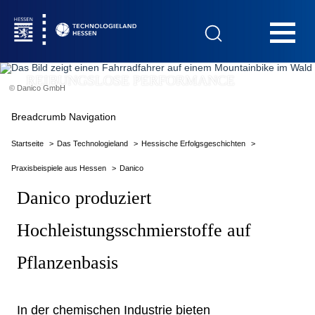
Hauptnavigation
REIBUNGSLOSE PERFORMANCE
© Danico GmbH
Startseite
Breadcrumb Navigation
Startseite
Das Technologieland
Hessische Erfolgsgeschichten
Praxisbeispiele aus Hessen
Danico
Das Technologieland
Danico produziert
Hochleistungsschmierstoffe auf
Innovationsfelder
Pflanzenbasis
Beratung & Förderung
In der chemischen Industrie bieten