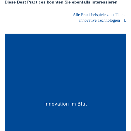
Diese Best Practices könnten Sie ebenfalls interessieren
Alle Praxisbeispiele zum Thema
innovative Technologien
Wirkstoffe gegen Gerinnungsstörungen,
Autoimmunerkrankungen oder Immunschwächen
haben eines gemeinsam: Sie werden aus
menschlichem Blutplasma gewonnen. CSL
Behring produziert in Marburg Medikamente au...
Innovation im Blut