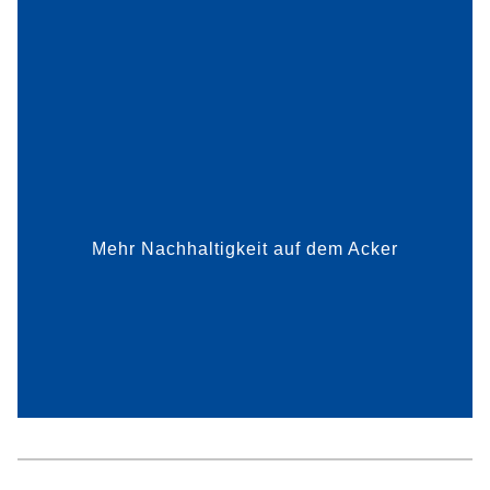
Das Frankfurter Startup Phytoprove hat ein Gerät
zur Messung der Stickstoffversorgung von
Pflanzen entwickelt, das die Überdüngung
unserer Böden verhindert. Die Technik eignet sich
für Kleingärtner eb...
Mehr Nachhaltigkeit auf dem Acker
mehr dazu