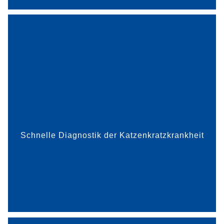
Schon kleinste Kratzer oder Bisse von Katzen
können zu Infektionen mit dem Bakterium
Bartonella henselae führen. Bis zu 20 Prozent der
Hauskatzen tragen den Erreger, ohne wesentlich
darunter zu leiden...
Schnelle Diagnostik der Katzenkratzkrankheit
mehr dazu