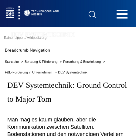
Hauptnavigation
DEV SYSTEMTECHNIK
Rainer Lippert / wikipedia.org
Startseite
Breadcrumb Navigation
Startseite
Beratung & Förderung
Forschung & Entwicklung
F&E-Förderung in Unternehmen
DEV Systemtechnik
Das Technologieland
DEV Systemtechnik: Ground Control
to Major Tom
Innovationsfelder
Man mag es kaum glauben, aber die
Beratung & Förderung
Kommunikation zwischen Satelliten,
Bodenstationen und den notwendigen Verteilern