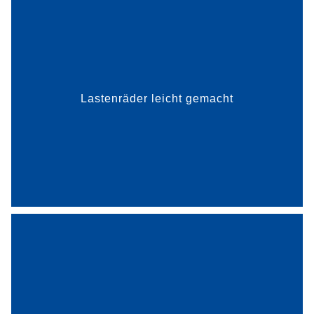
Doch das hessische Unternehmen hat es
geschafft, für eine Gesamtb...
Lastenräder leicht gemacht
mehr dazu
Bohren, Drehen, Fräsen, Schleifen: Gängige
Methoden der Metallverarbeitung stoßen bei
komplexen Endformen und auch bei luftigen
Strukturen für den Leichtbau an ihre Grenzen.
Heraeus löst das Problem m...