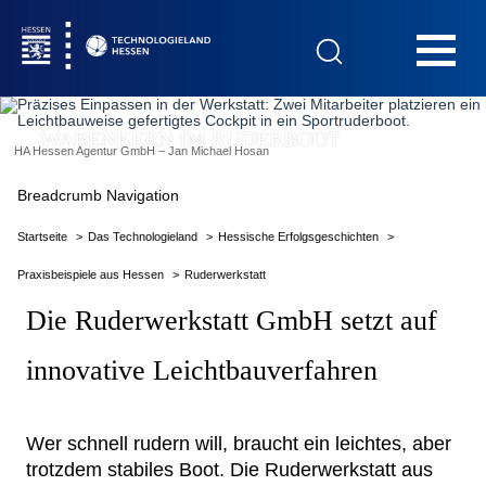
Hauptnavigation
WABENKERN IM RUDERBOOT
HA Hessen Agentur GmbH – Jan Michael Hosan
Startseite
Breadcrumb Navigation
Startseite
Das Technologieland
Hessische Erfolgsgeschichten
Praxisbeispiele aus Hessen
Ruderwerkstatt
Das Technologieland
Die Ruderwerkstatt GmbH setzt auf
innovative Leichtbauverfahren
Innovationsfelder
Beratung & Förderung
Wer schnell rudern will, braucht ein leichtes, aber
trotzdem stabiles Boot. Die Ruderwerkstatt aus