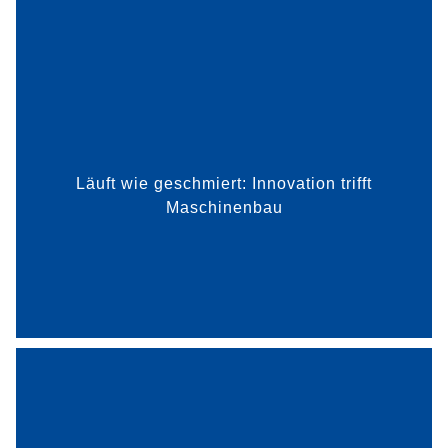
gegründete HCP Sense GmbH hat sich auf die
Schmierungsüberwachung von Wälzlagern
spezialisiert. Ihre Mission: Schäden verhindern,
Effizienz steigern und Wartu...
Läuft wie geschmiert: Innovation trifft
Maschinenbau
mehr dazu
Leichte Lastenräder – das ist die Mission der
Kargon GmbH. Keine einfache Aufgabe, wenn
man sich die Beladung solcher Räder vorstellt.