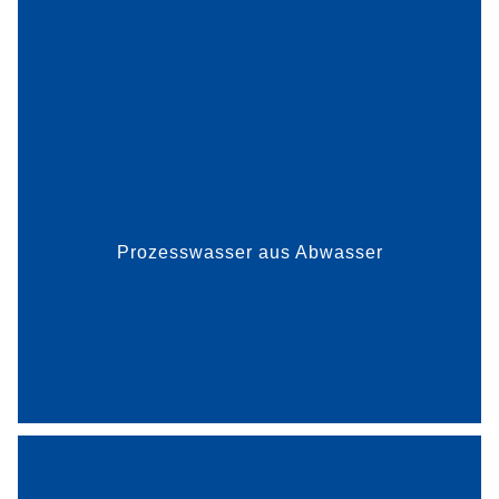
Abwasser ist ein wertvolles und kostbares Gut.
Das Familienunternehmen ALMAWATECH mit
Hauptsitz in Babenhausen hat zwei innovative
Verfahren entwickelt, die eine effiziente
Wiederverwendung von indust...
Prozesswasser aus Abwasser
mehr dazu
Die 2021 als Ausgründung der TU Darmstadt