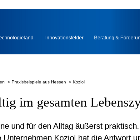
iter
echnologieland
Innovationsfelder
Beratung & Förderu
ten
Praxisbeispiele aus Hessen
Koziol
ltig im gesamten Lebensz
rne und für den Alltag äußerst praktisc
 Unternehmen Koziol hat die Antwort u