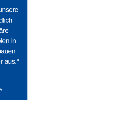
unsere
dlich
läre
len in
bauen
r aus.“
bH