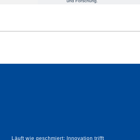
und Forschung.
Die 2021 als Ausgründung der TU Darmstadt
Leic
gegründete HCP Sense GmbH hat sich auf die
Karg
Schmierungsüberwachung von Wälzlagern
man 
spezialisiert. Ihre Mission: Schäden verhindern,
Doch
Effizienz steigern und Wartu...
gesc
Läuft wie geschmiert: Innovation trifft