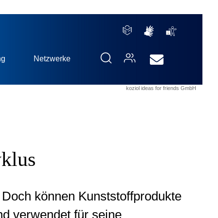
ng
Netzwerke
koziol ideas for friends GmbH
yklus
h. Doch können Kunststoffprodukte
nd verwendet für seine