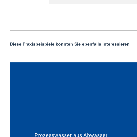
Diese Praxisbeispiele könnten Sie ebenfalls interessieren
Abwasser ist ein wertvolles und kostbares Gut.
Das Familienunternehmen ALMAWATECH mit
Hauptsitz in Babenhausen hat zwei innovative
Verfahren entwickelt, die eine effiziente
Wiederverwendung von indust...
Prozesswasser aus Abwasser