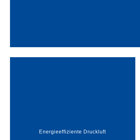
mehr dazu
Druckluft zählt zu den teuersten Energieträgern
– und ist doch in vielen industriellen Prozessen
unabdingbar, etwa zur Steuerung von Ventilen
und Antrieben oder zur Reinigung von Anlagen.
Konventionel...
Energieeffiziente Druckluft