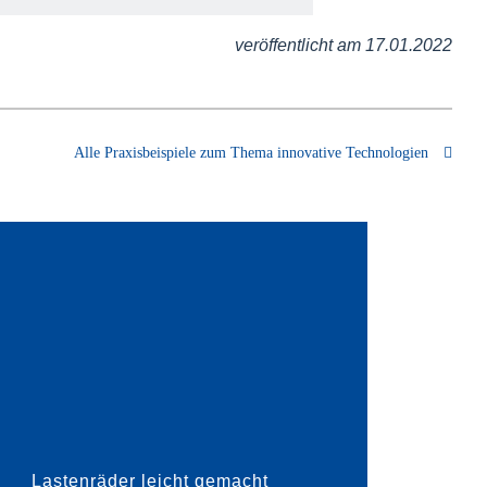
veröffentlicht am 17.01.2022
Alle Praxisbeispiele zum Thema innovative Technologien
hte Lastenräder – das ist die Mission der
on GmbH. Keine einfache Aufgabe, wenn
sich die Beladung solcher Räder vorstellt.
 das hessische Unternehmen hat es
hafft, für eine Gesamtb...
Lastenräder leicht gemacht