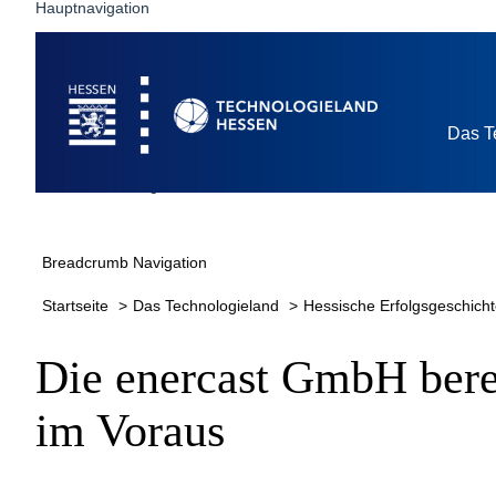
Hauptnavigation
Künstliche I
Startseite
Stromprogn
Das T
Breadcrumb Navigation
Startseite
Das Technologieland
Hessische Erfolgsgeschich
Die enercast GmbH bere
im Voraus