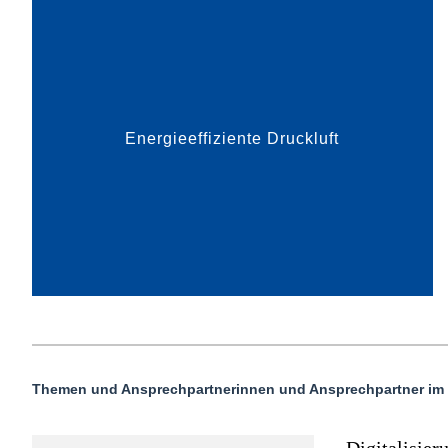
und Antrieben oder zur Reinigung von Anlagen.
Konventionel...
Energieeffiziente Druckluft
mehr dazu
Themen und Ansprechpartnerinnen und Ansprechpartner im
Digitalisier