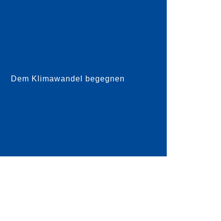
wasser bei Starkregen haben viele Städte
Gemeinden Rückhaltebecken gebaut –
vor allem bei Gewitter f...
Dem Klimawandel begegnen
mehr dazu