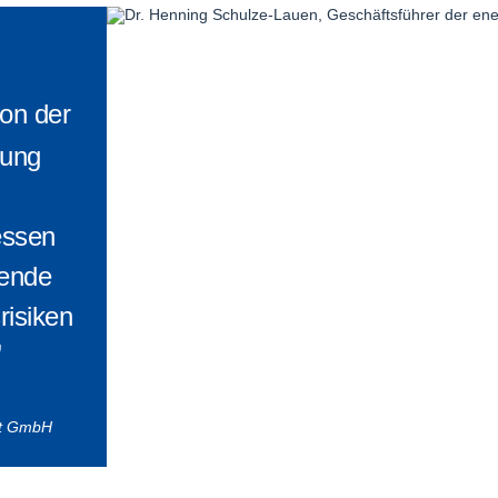
on der
lung
essen
sende
risiken
”
st GmbH