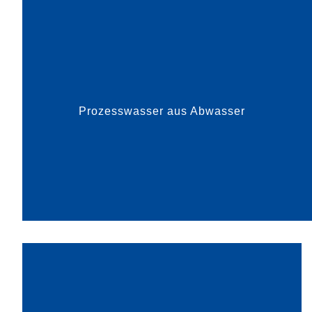
Hauptsitz in Babenhausen hat zwei innovative
Verfahren entwickelt, die eine effiziente
Wiederverwendung von indust...
Prozesswasser aus Abwasser
mehr dazu
Druckluft zählt zu den teuersten Energieträgern
– und ist doch in vielen industriellen Prozessen
unabdingbar, etwa zur Steuerung von Ventilen