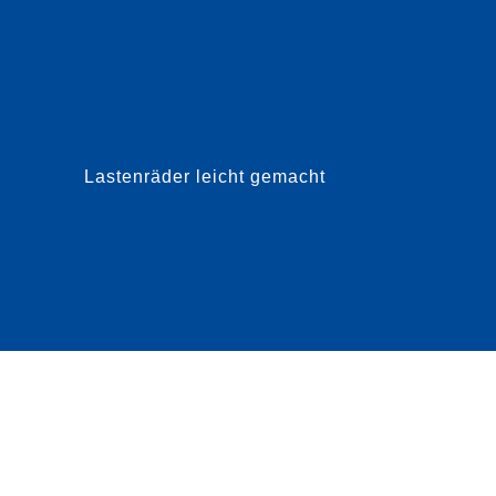
man sich die Beladung solcher Räder vorstellt.
Hoch
Doch das hessische Unternehmen hat es
und 
geschafft, für eine Gesamtb...
doch 
Lastenräder leicht gemacht
mehr dazu