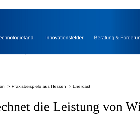
ntelligenz für
osen
echnologieland
Innovationsfelder
Beratung & Förderu
ten
Praxisbeispiele aus Hessen
Enercast
chnet die Leistung von Wi