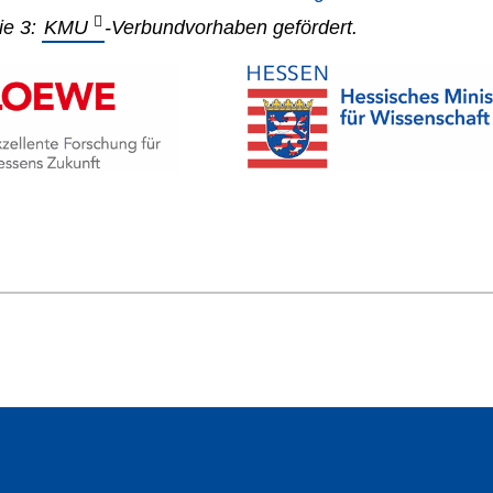
ie 3:
KMU
-Verbundvorhaben gefördert.
Leichte Lastenräder – das ist die Mission der
Wenn
Kargon GmbH. Keine einfache Aufgabe, wenn
schn